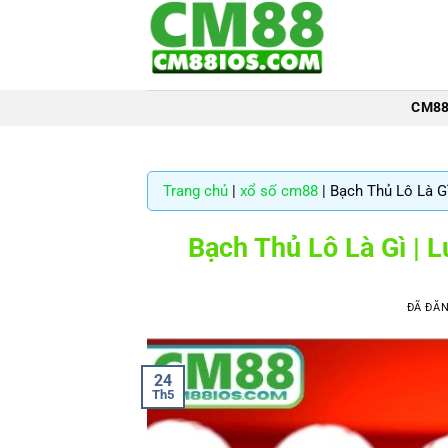
Chuyển
đến
nội
dung
CM8
Trang chủ
|
xổ số cm88
|
Bạch Thủ Lô Là G
Bạch Thủ Lô Là Gì | 
ĐÃ ĐĂ
24
Th5