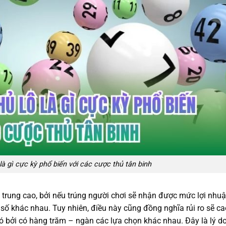
là gì cực kỳ phổ biến với các cược thủ tân binh
 trung cao, bởi nếu trúng người chơi sẽ nhận được mức lợi nhu
 số khác nhau. Tuy nhiên, điều này cũng đồng nghĩa rủi ro sẽ ca
ó bởi có hàng trăm – ngàn các lựa chọn khác nhau. Đây là lý d