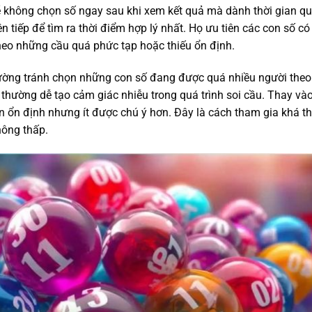
 không chọn số ngay sau khi xem kết quả mà dành thời gian q
n tiếp để tìm ra thời điểm hợp lý nhất. Họ ưu tiên các con số có
 theo những cầu quá phức tạp hoặc thiếu ổn định.
hường tránh chọn những con số đang được quá nhiều người theo
 thường dễ tạo cảm giác nhiễu trong quá trình soi cầu. Thay và
ện ổn định nhưng ít được chú ý hơn. Đây là cách tham gia khá t
hông thấp.