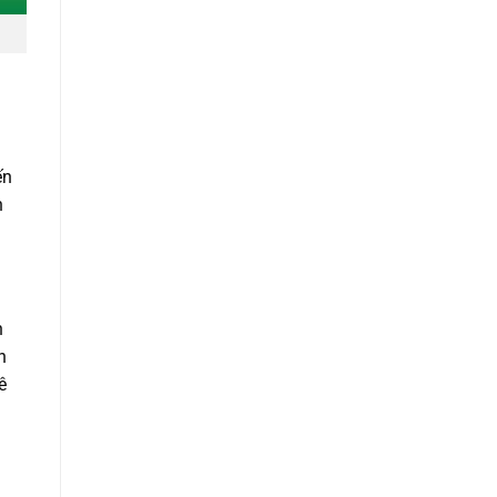
ến
n
n
n
ê