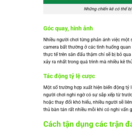
Những chiến kê có thể bị
Góc quay, hình ảnh
Nhiều người chơi từng phản ánh việc một 
camera bất thường ở các tình huống quan t
thực tế trên sân đấu thậm chí sẽ bị bỏ qu
xảy ra nhất trong quá trình mà nhiều kê th
Tác động tỷ lệ cược
Một số trường hợp xuất hiện biến động tỷ 
người chơi nghi ngờ có sự sắp xếp từ trướ
hoặc thay đổi khó hiểu, nhiều người sẽ li
thủ bàn tán rất nhiều mỗi khi có nghi vấn g
Cách tận dụng các trận đá