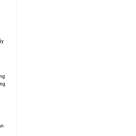
ãy
ộng
ũng
ản