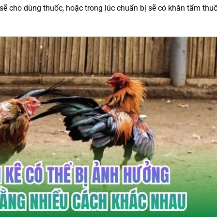
 sẽ cho dùng thuốc, hoặc trong lúc chuẩn bị sẽ có khăn tẩm thu