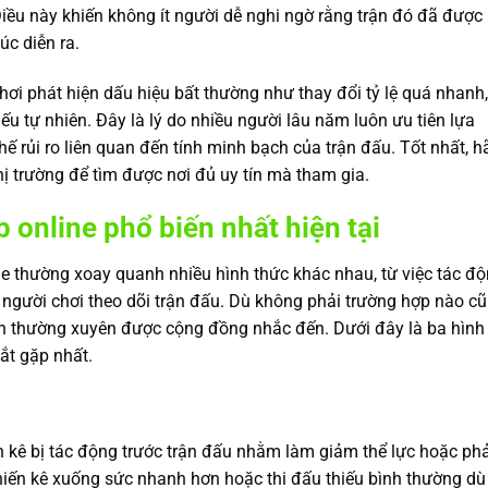
Điều này khiến không ít người dễ nghi ngờ rằng trận đó đã được
úc diễn ra.
ơi phát hiện dấu hiệu bất thường như thay đổi tỷ lệ quá nhanh,
ếu tự nhiên. Đây là lý do nhiều người lâu năm luôn ưu tiên lựa
 rủi ro liên quan đến tính minh bạch của trận đấu. Tốt nhất, h
hị trường để tìm được nơi đủ uy tín mà tham gia.
 online phổ biến nhất hiện tại
ne thường xoay quanh nhiều hình thức khác nhau, từ việc tác đ
người chơi theo dõi trận đấu. Dù không phải trường hợp nào c
vẫn thường xuyên được cộng đồng nhắc đến. Dưới đây là ba hình
ắt gặp nhất.
n kê bị tác động trước trận đấu nhằm làm giảm thể lực hoặc ph
 chiến kê xuống sức nhanh hơn hoặc thi đấu thiếu bình thường dù