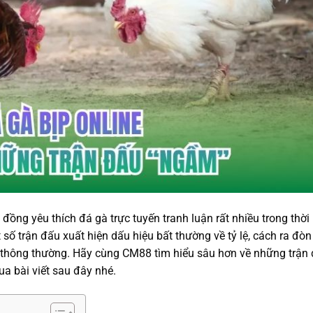
đồng yêu thích đá gà trực tuyến tranh luận rất nhiều trong thời
số trận đấu xuất hiện dấu hiệu bất thường về tỷ lệ, cách ra đòn
tế thông thường. Hãy cùng CM88 tìm hiểu sâu hơn về những trận
ua bài viết sau đây nhé.