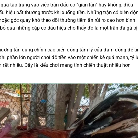
quá tập trung vào việc trận đấu có “gian lận” hay không, điều
dấu hiệu bất thường trước khi xuống tiền. Những trận có biến độ
 hoặc góc quay khó theo dõi thường tiềm ẩn rủi ro cao hơn bình
 bỏ qua những cặp có dấu hiệu cho thấy đó là một trận đá gà bị
thường tận dụng chính các biến động tâm lý của đám đông để t
Khi phần lớn người chơi đổ tiền vào một chiến kê quá mạnh, tỷ l
n rất nhiều. Đây là kiểu chơi mang tính chiến thuật nhiều hơn