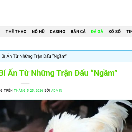
8
THỂ THAO
NỔ HŨ
CASINO
BẮN CÁ
ĐÁ GÀ
XỔ SỐ
TI
 | Bí Ẩn Từ Những Trận Đấu “Ngầm”
| Bí Ẩn Từ Những Trận Đấu “Ngầm”
NG TRÊN
THÁNG 5 25, 2026
BỞI
ADMIN