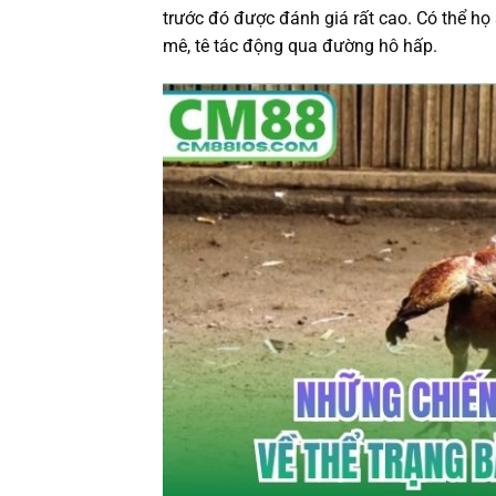
trước đó được đánh giá rất cao. Có thể họ
mê, tê tác động qua đường hô hấp.