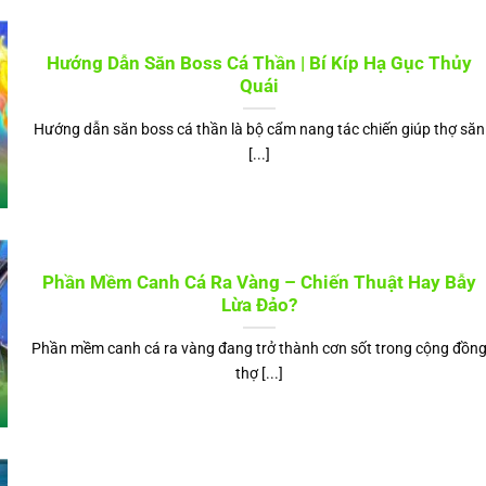
Hướng Dẫn Săn Boss Cá Thần | Bí Kíp Hạ Gục Thủy
Quái
Hướng dẫn săn boss cá thần là bộ cẩm nang tác chiến giúp thợ săn
[...]
Phần Mềm Canh Cá Ra Vàng – Chiến Thuật Hay Bẫy
Lừa Đảo?
Phần mềm canh cá ra vàng đang trở thành cơn sốt trong cộng đồn
thợ [...]