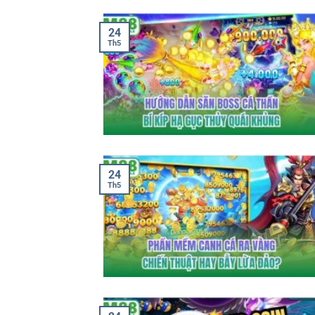
24
Th5
24
Th5