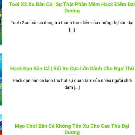
Tool X2 Xu Bắn Cá | Sự Thật Phần Mềm Hack Điểm Đạ
Dương
Tool x2 xu bắn cá đang trở thành tâm điểm của những thợ săn đại
[...]
Hack Đạn Bắn Cá | Rủi Ro Cực Lớn Dành Cho Ngư Thủ
Hack đạn bắn cá luôn thu hút sự quan tâm của nhiều người chơi
đam [...]
Mẹo Chơi Bắn Cá Không Tốn Xu Cho Cao Thủ Đại
Dương